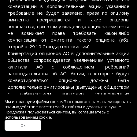
конвертации в дополнительные акции, указанное
требование не будет заявлено, права по опциону
эмитента прекращаются и такие опционы
погашаются, при этом у владельца опциона эмитента
не возникает права требовать какой-либо
компенсации от эмитента такого опциона (абз.
второй п. 29.10 Стандартов эмиссии).
Конвертация опционов АО в дополнительные акции
общества сопровождается увеличением уставного
капитала АО с соблюдением требований
законодательства об АО. Акции, в которые будут
конвертироваться опционы, должны быть
дополнительно эмитированы (выпущены) обществом
с соблюдением процедур, установленных
законодательством о ценных бумагах (п. 39.1
Мы используем файлы cookie. Это помогает нам анализировать
взаимодействие посетителей с сайтом и делать его лучше.
Стандартов эмиссии).
Продолжая пользоваться сайтом, вы соглашаетесь с
Конвертация опционов в акции производится с
использованием cookie.
уплатой владельцем опциона цены,
Ок
предусмотренной в таком опционе (пп. 12 п. 1 ст. 2
Закона о рынке ценных бумаг, п. 1 ст. 37 Закона об АО,