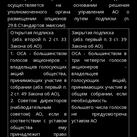
осуществляется на основании решения
уполномоченного органа управления АО о
размещении опционов путем подписки (п.
29.8 Стандартов эмиссии).
Открытая подписка
Закрытая подписка
(абз. второй п. 2 ст. 33
(абз. первый п. 3 ст. 39
Закона об АО)
Закона об АО)
1. ОСА - большинством
ОСА - большинством в
голосов акционеров -
три четверти голосов
владельцев голосующих
акционеров -
акций общества,
владельцев
принимающих участие в
голосующих акций,
собрании (абз. первый п.
принимающих участие в
2 ст. 49 Закона об АО),
общем собрании, если
2. Советом директоров
необходимость
(наблюдательным
большего числа голосов
советом) АО, если в
не предусмотрена
соответствии с уставом
уставом АО
общества ему
принадлежит право