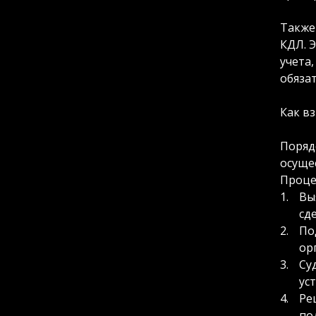
Также
КДЛ. 
учета
обяза
Как в
Поряд
осущес
Проце
Вы
сд
По
ор
Су
ус
Ре
по