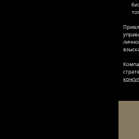
би
то
Привл
управл
лично
взыск
Компа
страт
консу