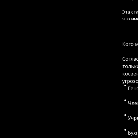
Эта ст
что им
Кого 
Согла
тольк
косве
угроз
Ген
Чле
Учр
Бух