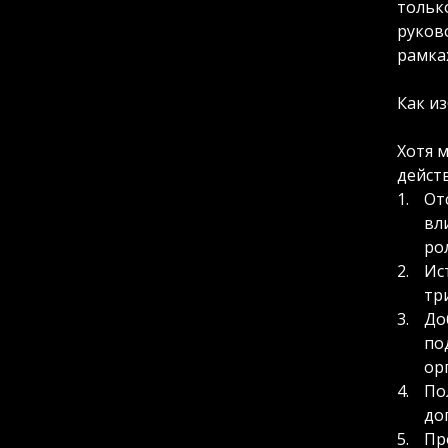
только
руков
рамках
Как и
Хотя 
дейст
От
вл
ро
Ис
тр
До
по
ор
По
до
Пр