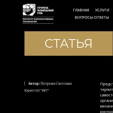
ГЛАВНАЯ
УСЛУГИ
ВОПРОСЫ-ОТВЕТЫ
СТАТЬЯ
Автор:
Петрова Светлана
Предст
терпит
Юрист АО "ИКТ"
самост
органи
механи
контр