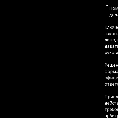
Ном
дол
Ключе
закон
лицо, 
дават
руков
Решен
формал
офици
ответ
Привл
дейст
требо
арбит