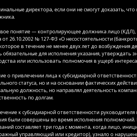
инальные директора, если они не смогут доказать, что
жника.
вое понятие — контролирующее должника лицо (КДЛ), о
а от 26.10.2002 № 127-ФЗ «О несостоятельности (банкро
которое в течение не менее двух лет до возбуждения де
ь обязательные для исполнения указания, утверждать з
одства или использовать полномочия в ущерб интерес
ие о привлечении лица к субсидиарной ответственности
ьного статуса, но и на основании фактических действи
альную должность, но направлял деятельность компани
ственность по долгам.
ечение к субсидиарной ответственности руководителя 
вия были совершены во время исполнения полномочий. 
ваний составляет три года с момента, когда лицо, ини
ражный управляющий или кредитор), узнало о нарушени