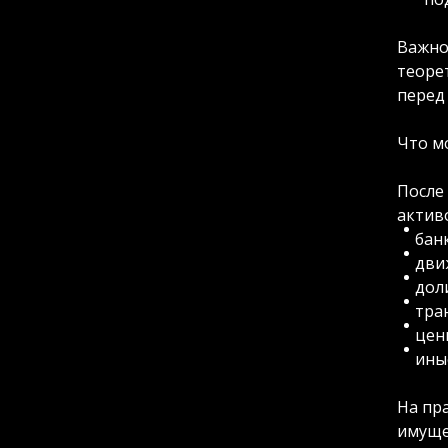
Важно
теоре
перед
Что м
После
актив
бан
дви
дол
тра
цен
ины
На пр
имуще