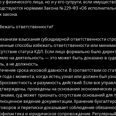
 у физического лица, но и у его супруги, если имущест
одствуются нормами Закона № 229-ФЗ «Об исполнительн
 закона.
збежать ответственности?
механизм взыскания субсидиарной ответственности стр
венные способы избежать ответственности или минимиз
сутствие статуса КДЛ. Если лицо формально было дирек
ияло на деятельность — это может быть доказано в су
ль, а не должность.
течение срока исковой давности. В соответствии со стат
и года с момента, когда истец узнал или должен был узн
бросовестность и разумность действий. Если все упра
дтверждены, проведены на основании экономических р
ганами, суд может признать отсутствие оснований для 
лноценное ведение документации. Хранение бухгалтерс
говоров и переписки доказывает соблюдение обязаннос
офилактика и юридическое сопровождение. Регулярный