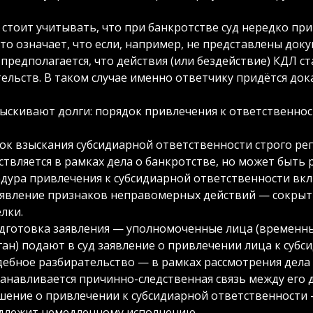
 стоит учитывать, что при банкротстве суд нередко п
Это означает, что если, например, не представлены док
, предполагается, что действия (или бездействие) КДЛ
тельств. В таком случае именно ответчику придётся до
зыскивают долги: порядок привлечения к ответственно
ок взыскания субсидиарной ответственности строго рег
твляется в рамках дела о банкротстве, но может быть р
дура привлечения к субсидиарной ответственности вкл
явление признаков неправомерных действий — сокрыт
елки.
дготовка заявления — уполномоченные лица (временн
ган) подают в суд заявление о привлечении лица к субс
дебное разбирательство — в рамках рассмотрения дела
танавливается причинно-следственная связь между его
шение о привлечении к субсидиарной ответственности
длежит немедленному исполнению.