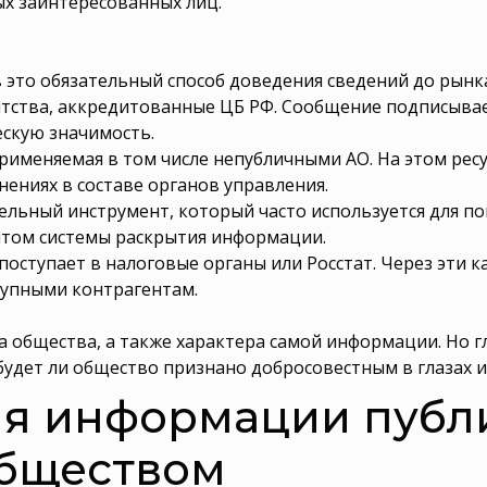
ых заинтересованных лиц.
 это обязательный способ доведения сведений до рынка
ства, аккредитованные ЦБ РФ. Сообщение подписыва
ескую значимость.
применяемая в том числе непубличными АО. На этом рес
нениях в составе органов управления.
льный инструмент, который часто используется для по
нтом системы раскрытия информации.
поступает в налоговые органы или Росстат. Через эти 
тупными контрагентам.
а общества, а также характера самой информации. Но г
будет ли общество признано добросовестным в глазах и
ия информации пуб
бществом