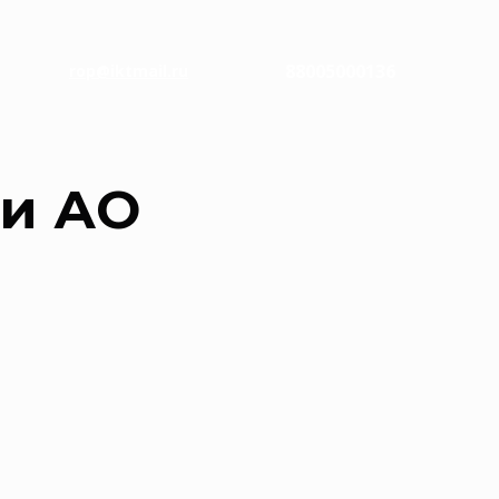
88005000136
rop@iktmail.ru
и АО