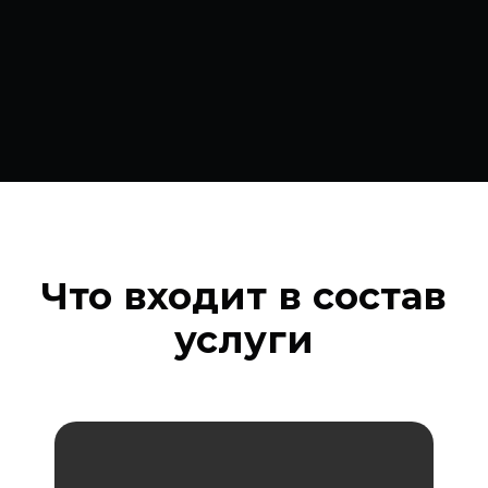
Тем, кто
стремится
снизить риски
взысканий
кредиторов через
обособление
активов
Что входит в состав
услуги