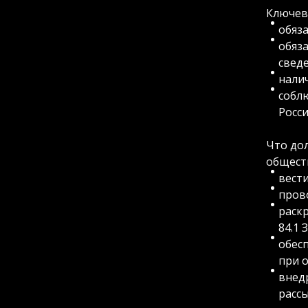
Ключев
обяза
обяз
свед
налич
собл
Росси
Что до
общест
вест
пров
раскр
84.1 
обес
при о
внед
рассы