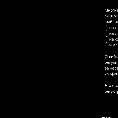
Многие
акцион
шаблон
на с
на с
на к
и да
Ошибка
регуля
за нес
конфли
Эта ст
регист