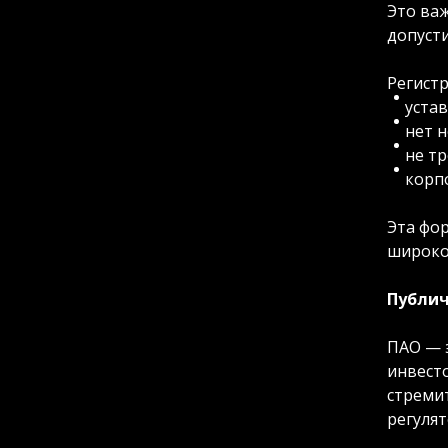
Это ва
допусти
Регист
уста
нет 
не т
корп
Эта фор
широко
Публич
ПАО — 
инвест
стреми
регулят