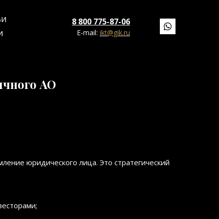
ЬИ
8 800 775-87-06
E-mail:
ikt@gik.ru
И
ичного АО
ление юридического лица. Это стратегический
весторами;