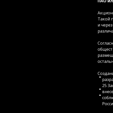
ПАО ил
Акцион
Такой п
и через
различ
Согласн
обществ
размещ
осталь
Создан
разра
25 За
внесе
собл
Росси