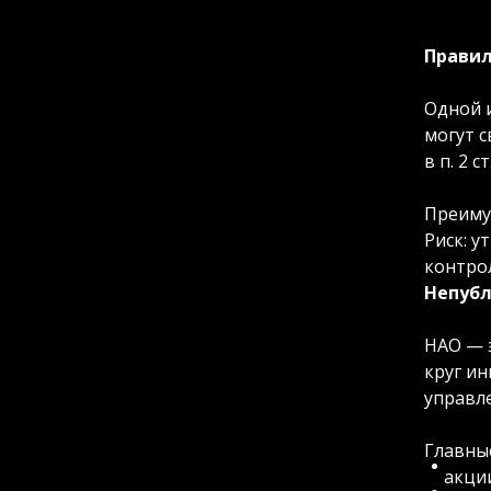
Правил
Одной 
могут с
в п. 2 с
Преиму
Риск: 
контро
Непубл
НАО — 
круг ин
управл
Главны
акци