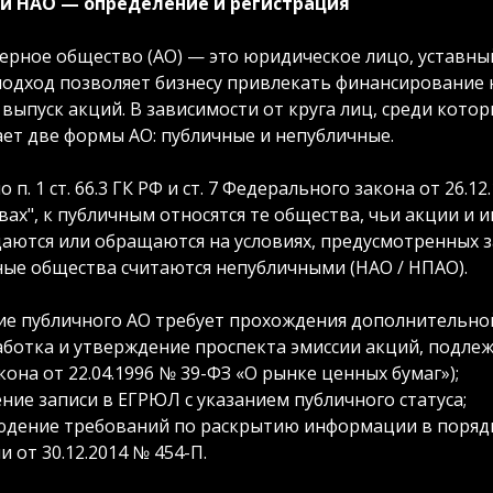
и НАО — определение и регистрация
ерное общество (АО) — это юридическое лицо, уставный
одход позволяет бизнесу привлекать финансирование н
 выпуск акций. В зависимости от круга лиц, среди кото
ает две формы АО: публичные и непубличные.
о п. 1 ст. 66.3 ГК РФ и ст. 7 Федерального закона от 26.
ах", к публичным относятся те общества, чьи акции и
аются или обращаются на условиях, предусмотренных з
ные общества считаются непубличными (НАО / НПАО).
ие публичного АО требует прохождения дополнительно
ботка и утверждение проспекта эмиссии акций, подлежа
кона от 22.04.1996 № 39-ФЗ «О рынке ценных бумаг»);
ние записи в ЕГРЮЛ с указанием публичного статуса;
юдение требований по раскрытию информации в поряд
и от 30.12.2014 № 454-П.