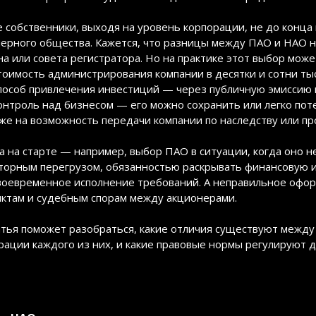
 собственники, выходя на уровень корпорации, не до конц
ерного общества. Кажется, что разницы между ПАО и НАО н
а или совета регистратора. Но на практике этот выбор може
тоимость администрирования компании в десятки и сотни тыс
пособ привлечения инвестиций — через публичную эмиссию 
онтроль над бизнесом — его можно сохранить или легко пот
же на возможность передачи компании по наследству или пр
 на старте — например, выбор ПАО в ситуации, когда оно н
торным перегрузом, обязанностью раскрывать финансовую 
воевременное исполнение требований. А неправильное офо
ктам и судебным спорам между акционерами.
атья поможет разобраться, какие отличия существуют межд
рации каждого из них, и какие правовые нормы регулируют 