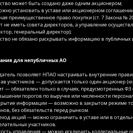
ство может быть создано даже одним акционером;
ожно установить в уставе или акционерном соглашении
ая преимущественное право покупки (ст. 7 Закона № 20
т не иметь совета директоров, а управление осуществ
ектор, генеральный директор);
ство не обязано раскрывать информацию в публичных 
ания для непубличных АО
датель позволяет НПАО настраивать внутренние правил
тав участников — допускается только один акционер (ю
т — обязателен только в случаях, предусмотренных ФЗ о
вышении порогов по выручке или численности персонал
крытие информации — возможно в закрытом режиме то
анов, без обязательств перед рынком.
еход акций — можно ограничить в уставе или в отдель
елательных участников.
кость управления — можно исключить коллегиальные о