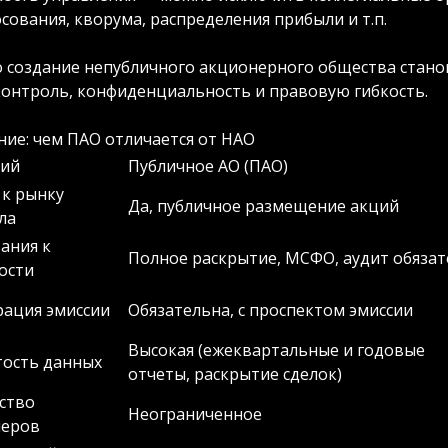
сования, кворума, распределения прибыли и т.п.
 создание непубличного акционерного общества стано
контроль, конфиденциальность и правовую гибкость.
ние: чем ПАО отличается от НАО
рий
Публичное АО (ПАО)
 к рынку
Да, публичное размещение акций
ла
ания к
Полное раскрытие, МСФО, аудит обязат
ости
рация эмиссии
Обязательна, с проспектом эмиссии
Высокая (ежеквартальные и годовые
ость данных
отчеты, раскрытие сделок)
ство
Неограниченное
неров