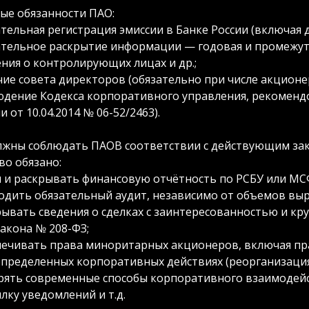
ые обязанности ПАО:
тельная регистрация эмиссии в Банке России (включая д
ательное раскрытие информации — годовая и промежут
ения о контролирующих лицах и др.;
ие совета директоров (обязательно при числе акционеро
юдение Кодекса корпоративного управления, рекоменд
и от 10.04.2014 № 06-52/2463).
лжны соблюдать ПАОВ соответствии с действующим за
во обязано:
и и раскрывать финансовую отчётность по РСБУ или МС
одить обязательный аудит, независимо от объемов выр
ывать сведения о сделках с заинтересованностью и кру
Закона № 208-ФЗ;
печивать права миноритарных акционеров, включая пр
пределенных корпоративных действиях (реорганизация, 
рять современные способы корпоративного взаимодейс
лку уведомлений и т.д.