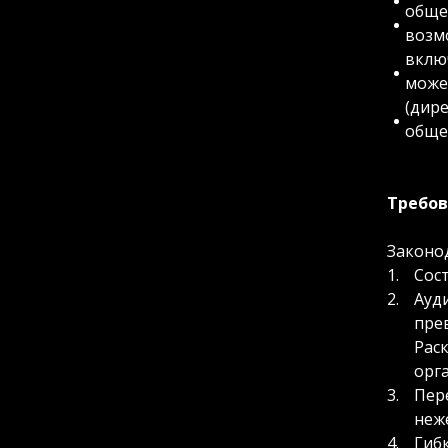
обще
возм
включ
може
(дир
обще
Требов
Законо
Сос
Ауди
пре
Рас
орг
Пер
неж
Гиб