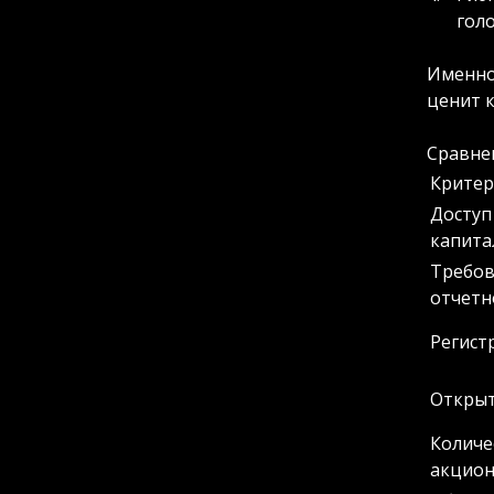
голо
Именно
ценит 
Сравне
Крите
Доступ
капита
Требов
отчетн
Регист
Открыт
Количе
акцио