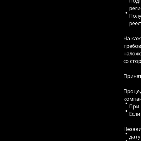
Подг
реги
Полу
реес
На каж
требов
наложе
со сто
Принят
Процед
компан
При 
Если
Незави
дату