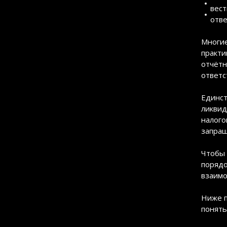
вест
отве
Многие
практи
отчётн
ответс
Единст
ликвид
налого
запраш
Чтобы 
порядо
взаимо
Ниже п
понять