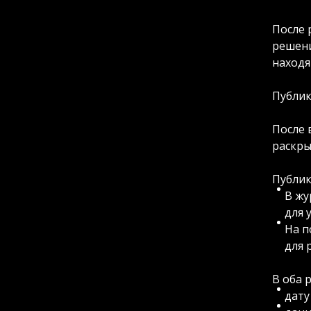
После 
решени
находя
Публик
После 
раскры
Публик
В жу
для 
На п
для 
В оба 
дату