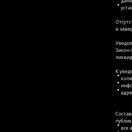
данн
уста
Отсутс
в заве
Уведом
Закон 
ликвид
К увед
копи
инфо
адре
Состав
публик
все 