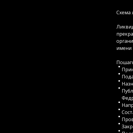
Схема 
Ликвид
прекра
органи
имени 
Пошаго
Прин
Пода
Назн
Публ
Федр
Напр
Сост
Пров
Закр