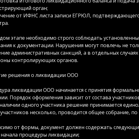
отовка итогового ликвидационного баланса и подача
стрирующий орган;
чение от ИФНС листа записи ЕГРЮЛ, подтверждающего
тра.
дом этапе необходимо строго соблюдать установленны
ания к документации. Нарушения могут повлечь не тол
ние административных санкций, а в отдельных случа
роны контролирующих органов.
ие решения о ликвидации ООО
ура ликвидации ООО начинается с принятия формальн
ии. Порядок оформления зависит от состава участнико
наличии одного участника решение принимается едино
 участников несколько, проводится общее собрание, по
симо от формы, документ должен содержать следующие
 начала процедуры ликвидации;