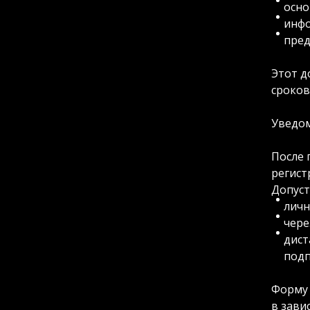
осно
инфо
пред
Этот д
сроков
Уведом
После 
регист
Допуст
личн
чере
дист
подп
Форму 
в зави