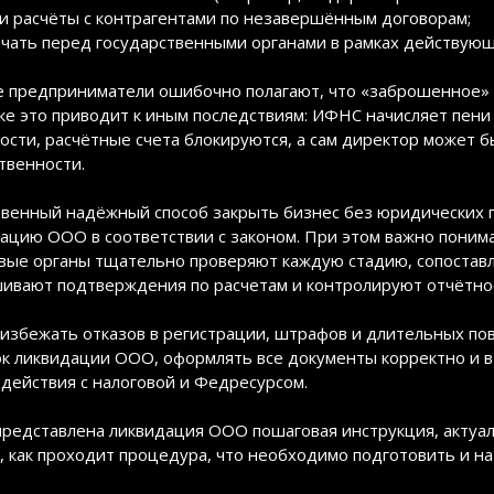
и расчёты с контрагентами по незавершённым договорам;
чать перед государственными органами в рамках действующ
 предприниматели ошибочно полагают, что «заброшенное» 
ке это приводит к иным последствиям: ИФНС начисляет пени
ости, расчётные счета блокируются, а сам директор может 
твенности.
венный надёжный способ закрыть бизнес без юридических 
ацию ООО в соответствии с законом. При этом важно понима
вые органы тщательно проверяют каждую стадию, сопоставл
ивают подтверждения по расчетам и контролируют отчётнос
избежать отказов в регистрации, штрафов и длительных по
к ликвидации ООО, оформлять все документы корректно и в 
действия с налоговой и Федресурсом.
редставлена ликвидация ООО пошаговая инструкция, актуаль
, как проходит процедура, что необходимо подготовить и на