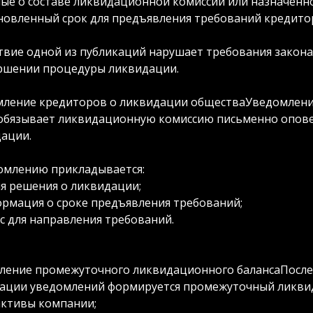
ые о составе ликвидационной комиссии или назначенн
новленный срок для предъявления требований кредитор
твие одной из публикаций нарушает требования закона
ршении процедуры ликвидации.
ление кредиторов о ликвидации обществаУведомление
обязывает ликвидационную комиссию письменно оповес
ации.
омлению прикладывается:
я решения о ликвидации;
рмация о сроке предъявления требований;
с для направления требований.
ление промежуточного ликвидационного балансаПосле 
ации уведомлений формируется промежуточный ликвид
активы компании;