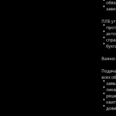
обяз
заве
ПЛБ ут
прот
акто
спра
бухг
Важно:
Подача
всех о
заяв
ликв
реше
квит
дове