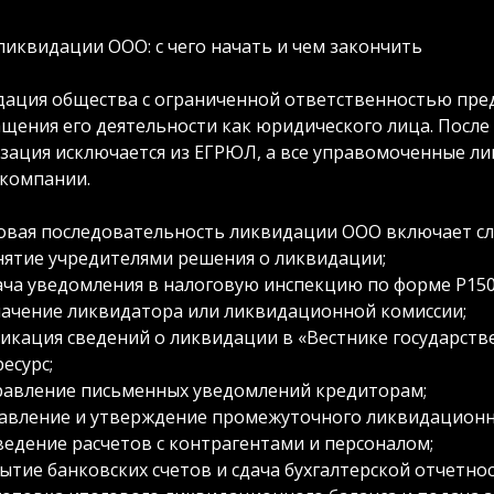
ликвидации ООО: с чего начать и чем закончить
ация общества с ограниченной ответственностью пред
щения его деятельности как юридического лица. Посл
зация исключается из ЕГРЮЛ, а все управомоченные л
компании.
вая последовательность ликвидации ООО включает с
ятие учредителями решения о ликвидации;
ча уведомления в налоговую инспекцию по форме Р150
ачение ликвидатора или ликвидационной комиссии;
икация сведений о ликвидации в «Вестнике государств
есурс;
авление письменных уведомлений кредиторам;
авление и утверждение промежуточного ликвидационно
едение расчетов с контрагентами и персоналом;
ытие банковских счетов и сдача бухгалтерской отчетно