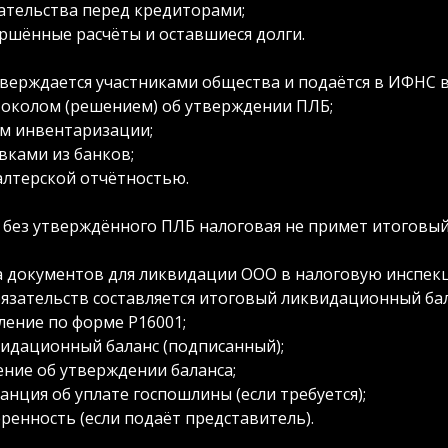
ательства перед кредиторами;
ршённые расчёты и оставшиеся долги.
верждается участниками общества и подаётся в ИФНС в
околом (решением) об утверждении ПЛБ;
м инвентаризации;
вками из банков;
алтерской отчётностью.
 без утверждённого ПЛБ налоговая не примет итоговый
 документов для ликвидации ООО в налоговую инспек
бязательств составляется итоговый ликвидационный бал
ление по форме Р16001;
идационный баланс (подписанный);
ние об утверждении баланса;
анция об уплате госпошлины (если требуется);
ренность (если подаёт представитель).