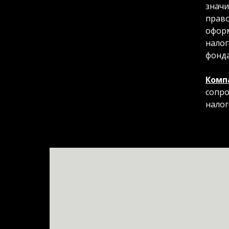
значи
право
оформ
налог
фонда
Комп
сопро
налог