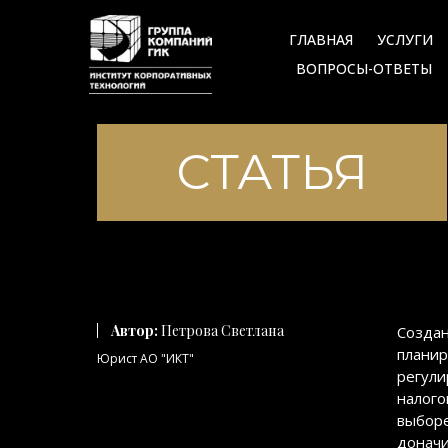
ГЛАВНАЯ
УСЛУГИ
ВОПРОСЫ-ОТВЕТЫ
СТАТЬЯ
Автор:
Петрова Светлана
Создан
планир
Юрист АО "ИКТ"
регули
налого
выборе
доначи