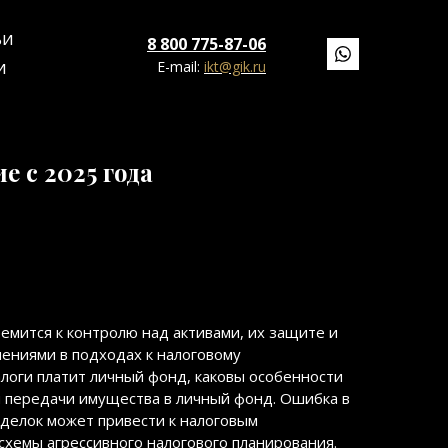
ЬИ
8 800 775-87-06
E-mail:
ikt@gik.ru
И
 с 2025 года
ремится к контролю над активами, их защите и
нениями в подходах к налоговому
алоги платит личный фонд, каковы особенности
я передачи имущества в личный фонд. Ошибка в
делок может привести к налоговым
хемы агрессивного налогового планирования.