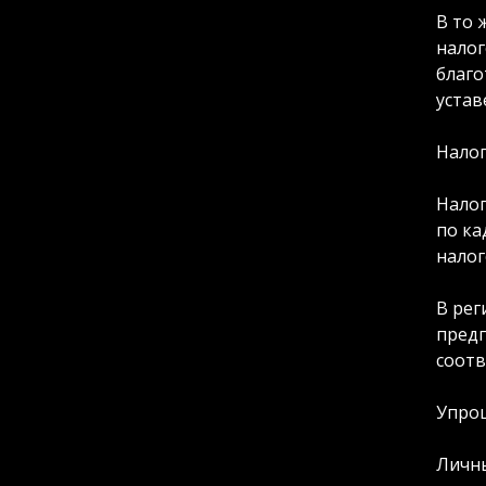
В то 
налог
благо
устав
Налог
Налог
по ка
налог
В рег
предп
соотв
Упро
Личны