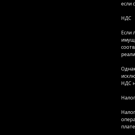
если 
НДС
Если 
имуще
соотв
реали
Однак
исклю
НДС н
Налог
Налог
опера
плате