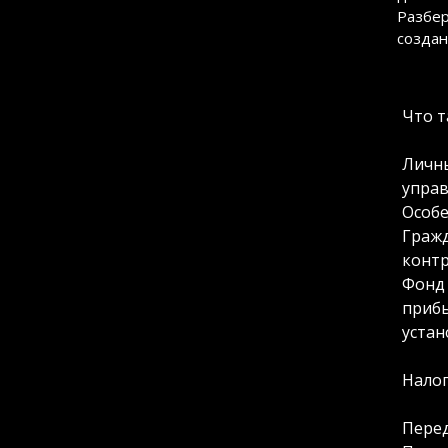
Разбер
создан
Что т
Личны
управ
Особе
Гражд
контр
Фонд 
прибы
устан
Налог
Перед