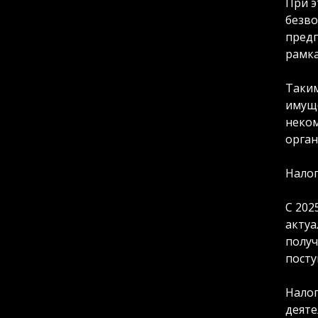
При э
безво
предп
рамка
Таким
имуще
неком
орган
Нало
С 202
актуа
получ
посту
Налог
деяте