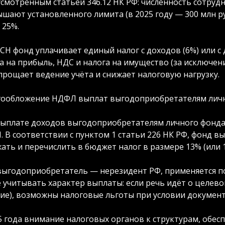
смотренным статьёй 346.12 НК РФ: численность сотрудн
шают установленного лимита (в 2025 году — 300 млн руб
 25%.
СН фонд уплачивает единый налог с доходов (6%) или с
а на прибыль, НДС и налога на имущество (за исключе
прощает ведение учёта и снижает налоговую нагрузку.
гообложение НДФЛ выплат выгодоприобретателям лич
ыплате доходов выгодоприобретателям личного фонда
 В соответствии с пунктом 1 статьи 226 НК РФ, фонд в
ать и перечислить в бюджет налог в размере 13% (или 
выгодоприобретатель — нерезидент РФ, применяется п
 учитывать характер выплаты: если речь идёт о целево
ие), возможны налоговые льготы при условии докумен
5 года внимание налоговых органов к структурам, обе