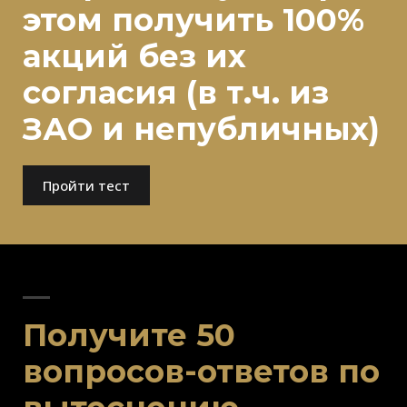
этом получить 100%
акций без их
согласия
(в т.ч. из
ЗАО и непубличных)
Пройти тест
Получите 50
вопросов-ответов по