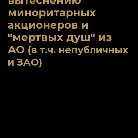
вытеснению
миноритарных
акционеров и
"мертвых душ" из
АО
(в т.ч. непубличных
и ЗАО)